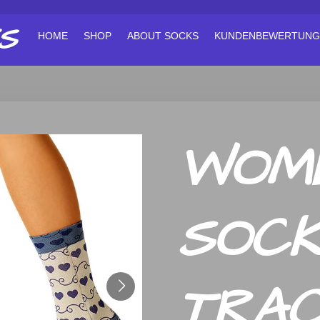
S
HOME
SHOP
ABOUT SOCKS
KUNDENBEWERTUNG
WOM
SOC
TRAC