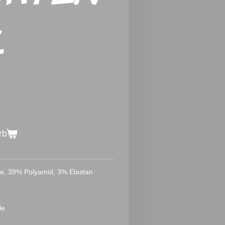
Z
rb
e, 39% Polyamid, 3% Elastan
le