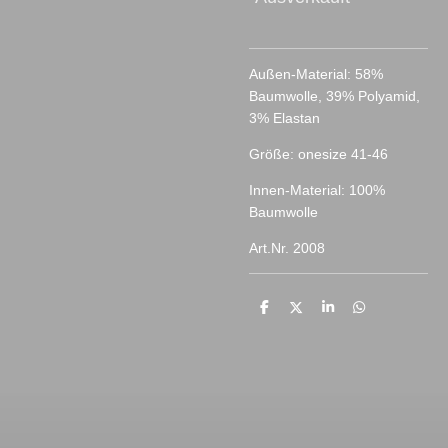
Außen-Material: 58%
Baumwolle, 39% Polyamid,
3% Elastan
Größe: onesize 41-46
Innen-Material: 100%
Baumwolle
Art.Nr. 2008
T
T
T
T
e
e
e
e
i
i
i
i
l
l
l
l
e
e
e
e
n
n
n
n