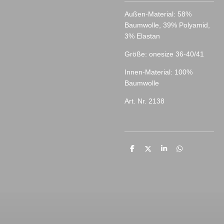
Außen-Material: 58%
Baumwolle, 39% Polyamid,
3% Elastan
Größe: onesize 36-40/41
Innen-Material: 100%
Baumwolle
Art. Nr. 2138
T
T
T
T
e
e
e
e
i
i
i
i
l
l
l
l
e
e
e
e
n
n
n
n