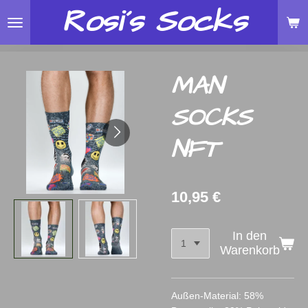
Rosi´s
Socks
Zum
Hauptinhalt
springen
MAN
SOCKS
NFT
10,95 €
In den
Warenkorb
Außen-Material: 58%