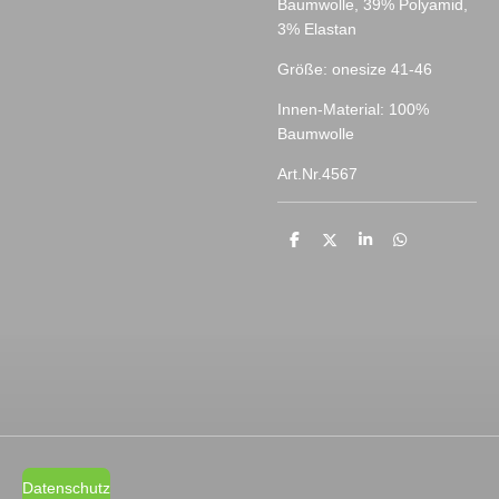
Baumwolle, 39% Polyamid,
3% Elastan
Größe: onesize 41-46
Innen-Material: 100%
Baumwolle
Art.Nr.4567
T
T
T
T
e
e
e
e
i
i
i
i
l
l
l
l
e
e
e
e
n
n
n
n
Datenschutz