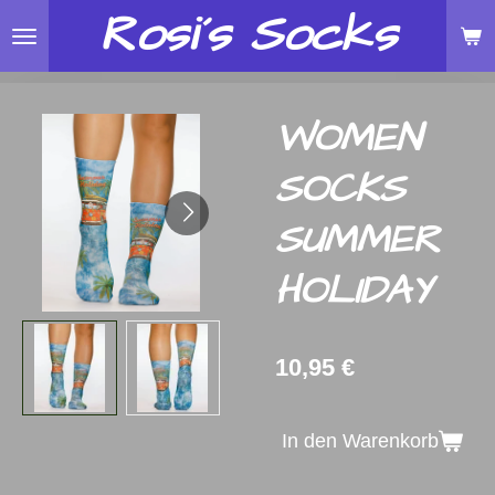
Rosi´s
Socks
Zum
Hauptinhalt
springen
WOMEN
SOCKS
SUMMER
HOLIDAY
10,95 €
In den Warenkorb