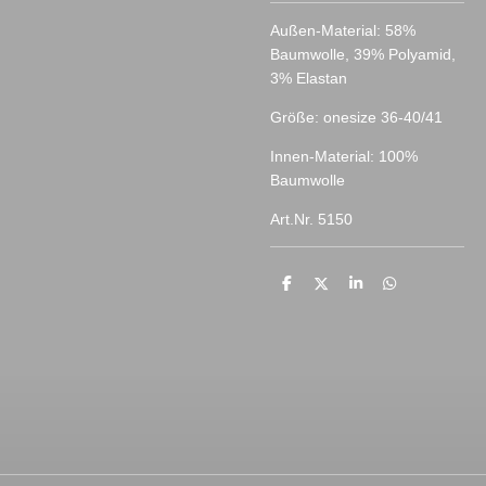
Außen-Material: 58%
Baumwolle, 39% Polyamid,
3% Elastan
Größe: onesize 36-40/41
Innen-Material: 100%
Baumwolle
Art.Nr. 5150
T
T
T
T
e
e
e
e
i
i
i
i
l
l
l
l
e
e
e
e
n
n
n
n