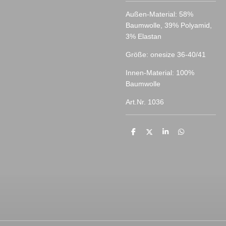
Außen-Material: 58%
Baumwolle, 39% Polyamid,
3% Elastan
Größe: onesize 36-40/41
Innen-Material: 100%
Baumwolle
Art.Nr. 1036
T
T
T
T
e
e
e
e
i
i
i
i
l
l
l
l
e
e
e
e
n
n
n
n