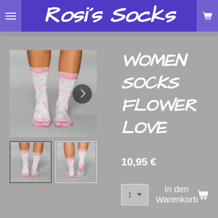
Rosi´s
Socks
Zum
Hauptinhalt
springen
WOMEN
SOCKS
FLOWER
LOVE
10,95 €
In den
Warenkorb