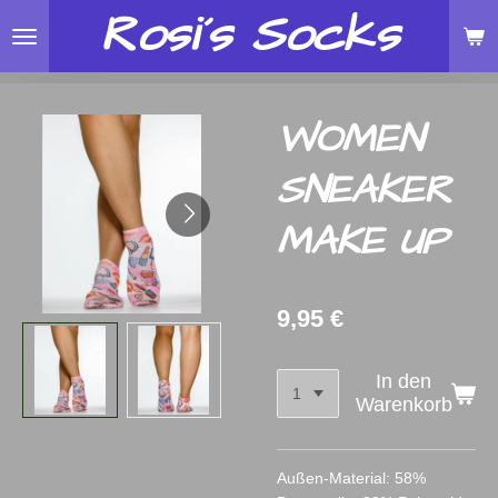
Rosi´s
Socks
Zum
Hauptinhalt
springen
WOMEN
SNEAKER
MAKE UP
9,95 €
In den
Warenkorb
Außen-Material: 58%