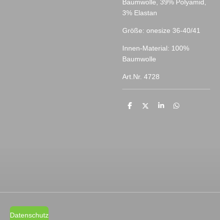
Baumwolle, 39% Polyamid,
3% Elastan
Größe: onesize 36-40/41
Innen-Material: 100%
Baumwolle
Art.Nr. 4728
T
T
T
T
e
e
e
e
i
i
i
i
l
l
l
l
e
e
e
e
n
n
n
n
Datenschutz