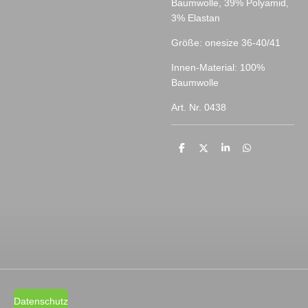
Baumwolle, 39% Polyamid,
3% Elastan
Größe: onesize 36-40/41
Innen-Material: 100%
Baumwolle
Art. Nr. 0438
T
T
T
T
e
e
e
e
i
i
i
i
l
l
l
l
e
e
e
e
n
n
n
n
Datenschutz