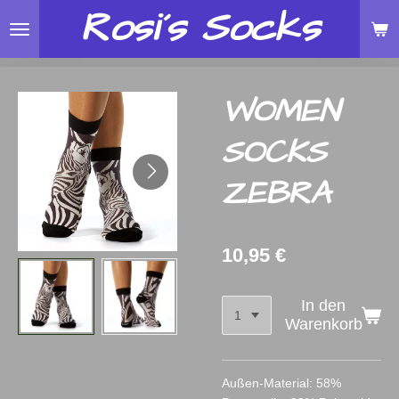
Rosi´s
Socks
Zum
Hauptinhalt
springen
WOMEN
SOCKS
ZEBRA
10,95 €
In den
Warenkorb
Außen-Material: 58%