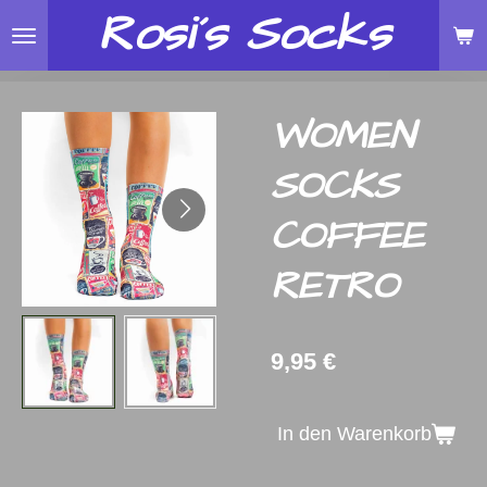
Rosi´s
Socks
Zum
Hauptinhalt
springen
WOMEN
SOCKS
COFFEE
RETRO
9,95 €
In den Warenkorb