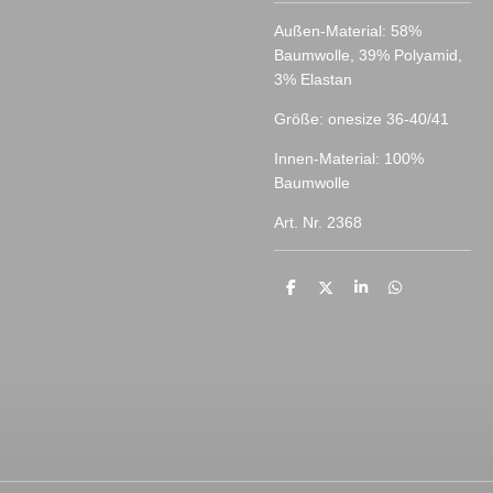
Außen-Material: 58%
Baumwolle, 39% Polyamid,
3% Elastan
Größe: onesize 36-40/41
Innen-Material: 100%
Baumwolle
Art. Nr. 2368
T
T
T
T
e
e
e
e
i
i
i
i
l
l
l
l
e
e
e
e
n
n
n
n