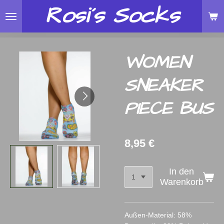
Rosi´s
Socks
Zum
Hauptinhalt
springen
WOMEN
SNEAKER
PIECE BUS
8,95 €
In den
Warenkorb
Außen-Material: 58%