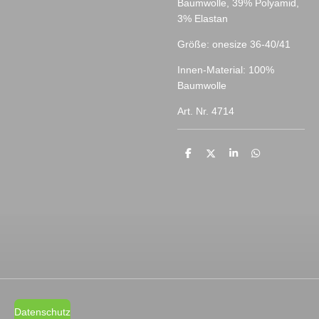
Baumwolle, 39% Polyamid,
3% Elastan
Größe: onesize 36-40/41
Innen-Material: 100%
Baumwolle
Art. Nr. 4714
T
T
T
T
e
e
e
e
i
i
i
i
l
l
l
l
e
e
e
e
n
n
n
n
Datenschutz