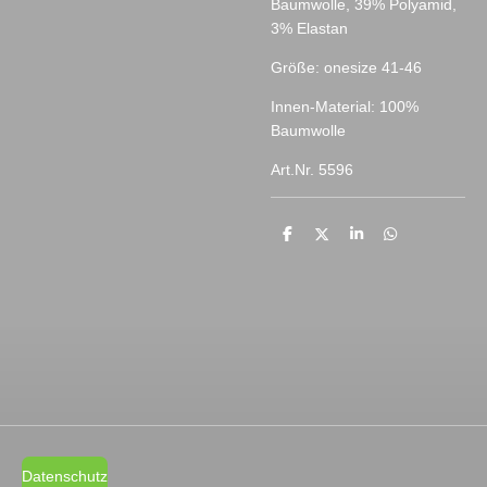
Baumwolle, 39% Polyamid,
3% Elastan
Größe: onesize 41-46
Innen-Material: 100%
Baumwolle
Art.Nr. 5596
T
T
T
T
e
e
e
e
i
i
i
i
l
l
l
l
e
e
e
e
n
n
n
n
Datenschutz