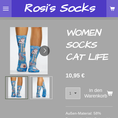
Rosi´s
Socks
Zum
Hauptinhalt
springen
WOMEN
SOCKS
CAT LIFE
10,95 €
In den
Warenkorb
Außen-Material: 58%