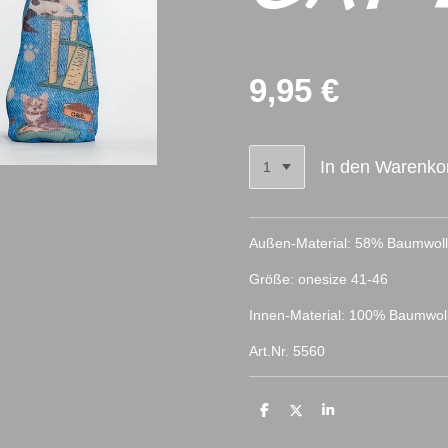
9,95 €
In den Warenko
Außen-Material: 58% Baumwoll
Größe: onesize 41-46
Innen-Material: 100% Baumwol
Art.Nr. 5560
T
T
T
e
e
e
i
i
i