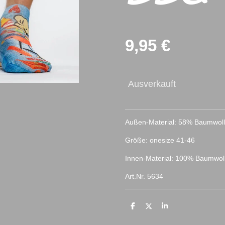
9,95 €
Ausverkauft
Außen-Material: 58% Baumwoll
Größe: onesize 41-46
Innen-Material: 100% Baumwol
Art.Nr. 5634
T
T
T
e
e
e
i
i
i