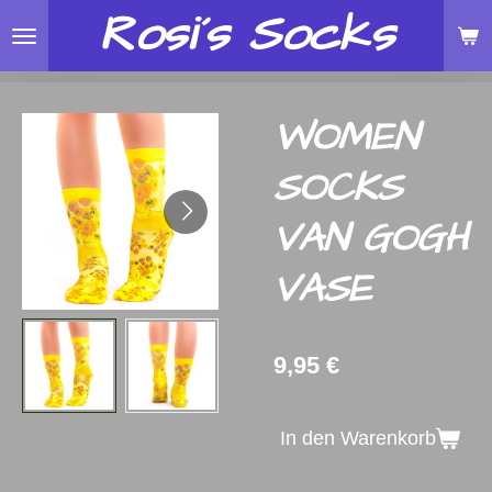
Rosi´s
Socks
Zum
Hauptinhalt
springen
WOMEN
SOCKS
VAN GOGH
VASE
9,95 €
In den Warenkorb