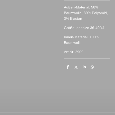
Außen-Material: 58%
Baumwolle, 39% Polyamid,
3% Elastan
Größe: onesize 36-40/41
Innen-Material: 100%
Baumwolle
Art.Nr. 2909
T
T
T
T
e
e
e
e
i
i
i
i
l
l
l
l
e
e
e
e
n
n
n
n