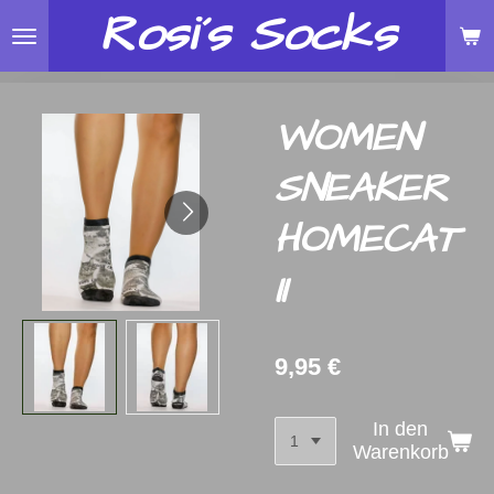
Rosi´s
Socks
Zum
Hauptinhalt
springen
WOMEN
SNEAKER
HOMECAT
II
9,95 €
In den
Warenkorb