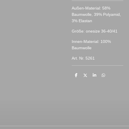
Außen-Material: 58%
Baumwolle, 39% Polyamid,
3% Elastan
Größe: onesize 36-40/41
Innen-Material: 100%
Baumwolle
Art. Nr. 5261
T
T
T
T
e
e
e
e
i
i
i
i
l
l
l
l
e
e
e
e
n
n
n
n