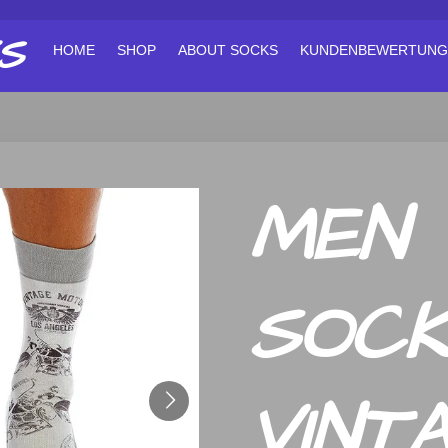
S
HOME
SHOP
ABOUT SOCKS
KUNDENBEWERTUNG
MEN
SOC
VINT