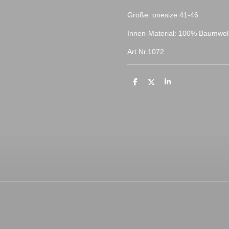
Größe: onesize 41-46
Innen-Material: 100% Baumwol
Art.Nr.1072
T
T
T
e
e
e
i
i
i
l
l
l
e
e
e
n
n
n