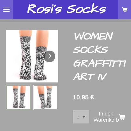
Rosi´s
Socks
Zum
Hauptinhalt
springen
WOMEN
SOCKS
GRAFFITTI
ART IV
10,95 €
In den
Warenkorb