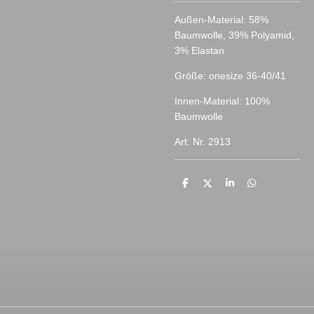
Außen-Material: 58%
Baumwolle, 39% Polyamid,
3% Elastan
Größe: onesize 36-40/41
Innen-Material: 100%
Baumwolle
Art. Nr. 2913
T
T
T
T
e
e
e
e
i
i
i
i
l
l
l
l
e
e
e
e
n
n
n
n