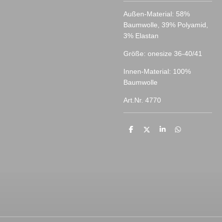
Außen-Material: 58%
Baumwolle, 39% Polyamid,
3% Elastan
Größe: onesize 36-40/41
Innen-Material: 100%
Baumwolle
Art.Nr. 4770
T
T
T
T
e
e
e
e
i
i
i
i
l
l
l
l
e
e
e
e
n
n
n
n