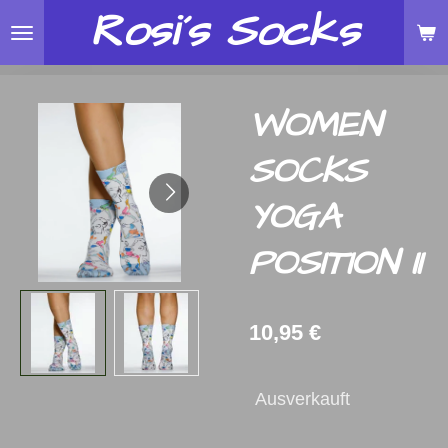
Rosi´s
Socks
Zum
Hauptinhalt
springen
WOMEN
SOCKS
YOGA
POSITION II
10,95 €
Ausverkauft