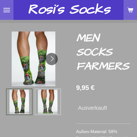
Rosi´s
Socks
Zum
Hauptinhalt
springen
MEN
SOCKS
FARMERS
9,95 €
Ausverkauft
Außen-Material: 58%