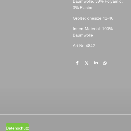
Baumwolle, 39% Polyamid,
3% Elastan
Größe: onesize 41-46
Innen-Material: 100%
Baumwolle
Art.Nr. 4842
T
T
T
T
e
e
e
e
i
i
i
i
l
l
l
l
e
e
e
e
n
n
n
n
Datenschutz