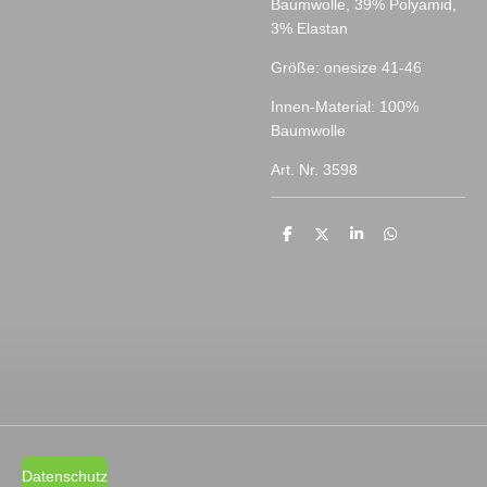
Baumwolle, 39% Polyamid,
3% Elastan
Größe: onesize 41-46
Innen-Material: 100%
Baumwolle
Art. Nr. 3598
T
T
T
T
e
e
e
e
i
i
i
i
l
l
l
l
e
e
e
e
n
n
n
n
Datenschutz